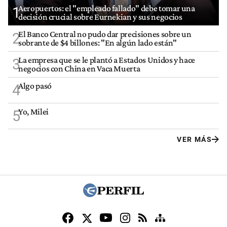
Aeropuertos: el "empleado fallado" debe tomar una
1
decisión crucial sobre Eurnekian y sus negocios
El Banco Central no pudo dar precisiones sobre un
2
sobrante de $4 billones: "En algún lado están"
La empresa que se le plantó a Estados Unidos y hace
3
negocios con China en Vaca Muerta
Algo pasó
4
Yo, Milei
5
VER MÁS