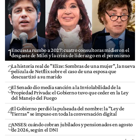
Encuesta rumbo a 2027: cuatro consultoras midieron el
1
desgaste de Milei y la crisis de liderazgo en el peronismo
La historia real de "Elize: Sombras de una mujer", la nueva
2
película de Netflix sobre el caso de una esposa que
descuartizó a su marido
El Senado dio media sanción a la Inviolabilidad de la
3
Propiedad Privada: el Gobierno tuvo que ceder en la Ley
del Manejo del Fuego
El Gobierno perdió la pulseada del nombre: la "Ley de
4
Tierras" se impuso en toda la conversación digital
ANSES: cuándo cobran jubilados y pensionados en agosto
5
de 2026, según el DNI