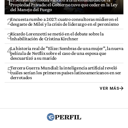
1
Propiedad Privada: el Gobierno tuvo que ceder en la Ley
del Manejo del Fuego
Encuesta rumbo a 2027: cuatro consultoras midieron el
2
desgaste de Milei y la crisis de liderazgo en el peronismo
Ricardo Lorenzetti se metió en el debate sobre la
3
inhabilitación de Cristina Kirchner
La historia real de "Elize: Sombras de una mujer", la nueva
4
película de Netflix sobre el caso de una esposa que
descuartizó a su marido
Tercera Guerra Mundial: la inteligencia artificial reveló
5
cuáles serían los primeros países latinoamericanos en ser
derrotados
VER MÁS