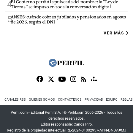
El Gobierno perdió la pulseada del nombre: la "Ley de
4
Tierras" se impuso en toda la conversación digital
ANSES: cuándo cobran jubilados y pensionados en agosto
5
de 2026, según el DNI
VER MÁS
CANALES RSS
QUIENES SOMOS
CONTÁCTENOS
PRIVACIDAD
EQUIPO
REGLAS
Perfil.com - Editorial Perfil S.A.
| © Perfil.com 2006-2026 - Todos los
derechos reservados.
Editor responsable: Carlos Piro.
Registro de la propiedad intelectual RL-2024-31002957-APN-DNDA#MJ