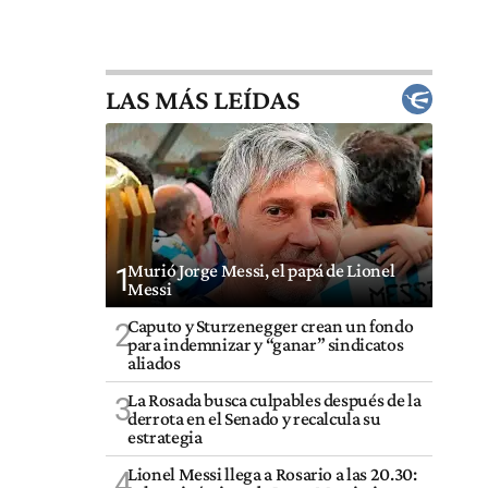
LAS MÁS LEÍDAS
Murió Jorge Messi, el papá de Lionel
1
Messi
Caputo y Sturzenegger crean un fondo
2
para indemnizar y “ganar” sindicatos
aliados
La Rosada busca culpables después de la
3
derrota en el Senado y recalcula su
estrategia
Lionel Messi llega a Rosario a las 20.30:
4