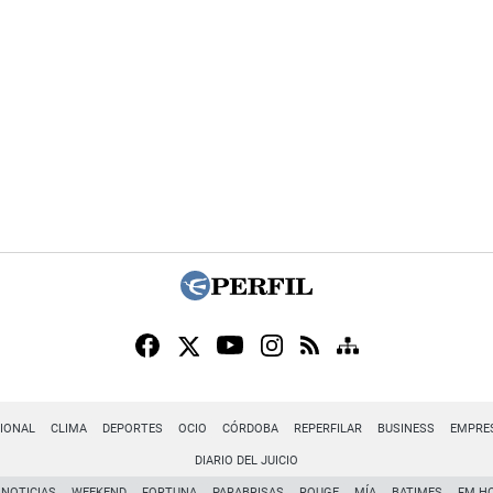
IONAL
CLIMA
DEPORTES
OCIO
CÓRDOBA
REPERFILAR
BUSINESS
EMPRE
DIARIO DEL JUICIO
NOTICIAS
WEEKEND
FORTUNA
PARABRISAS
ROUGE
MÍA
BATIMES
FM H