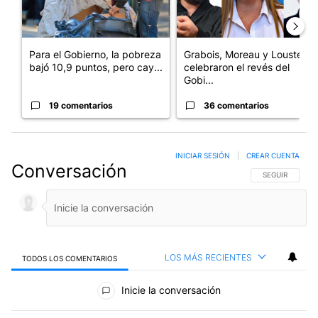
Para el Gobierno, la pobreza
Grabois, Moreau y Lousteau
bajó 10,9 puntos, pero cay...
celebraron el revés del
Gobi...
19 comentarios
36 comentarios
INICIAR SESIÓN
|
CREAR CUENTA
Conversación
SIGA ESTA CO
SEGUIR
LOS MÁS RECIENTES
TODOS LOS COMENTARIOS
Todos los comentarios
Inicie la conversación