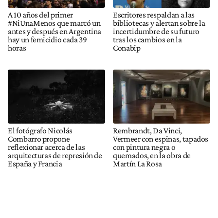
A 10 años del primer
Escritores respaldan a las
#NiUnaMenos que marcó un
bibliotecas y alertan sobre la
antes y después en Argentina
incertidumbre de su futuro
hay un femicidio cada 39
tras los cambios en la
horas
Conabip
El fotógrafo Nicolás
Rembrandt, Da Vinci,
Combarro propone
Vermeer con espinas, tapados
reflexionar acerca de las
con pintura negra o
arquitecturas de represión de
quemados, en la obra de
España y Francia
Martín La Rosa