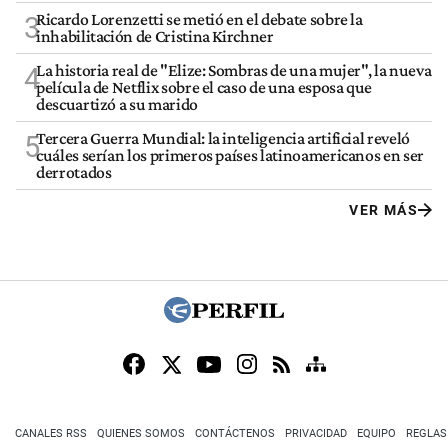
Ricardo Lorenzetti se metió en el debate sobre la
3
inhabilitación de Cristina Kirchner
La historia real de "Elize: Sombras de una mujer", la nueva
4
película de Netflix sobre el caso de una esposa que
descuartizó a su marido
Tercera Guerra Mundial: la inteligencia artificial reveló
5
cuáles serían los primeros países latinoamericanos en ser
derrotados
VER MÁS
CANALES RSS
QUIENES SOMOS
CONTÁCTENOS
PRIVACIDAD
EQUIPO
REGLAS