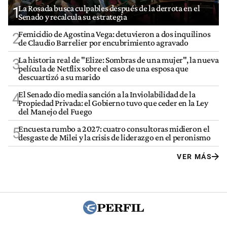
La Rosada busca culpables después de la derrota en el
1
Senado y recalcula su estrategia
Femicidio de Agostina Vega: detuvieron a dos inquilinos
2
de Claudio Barrelier por encubrimiento agravado
La historia real de "Elize: Sombras de una mujer", la nueva
3
película de Netflix sobre el caso de una esposa que
descuartizó a su marido
El Senado dio media sanción a la Inviolabilidad de la
4
Propiedad Privada: el Gobierno tuvo que ceder en la Ley
del Manejo del Fuego
Encuesta rumbo a 2027: cuatro consultoras midieron el
5
desgaste de Milei y la crisis de liderazgo en el peronismo
VER MÁS