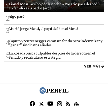
Lionel Messi arribó por la noche a Rosario para despedir
1
en familia a su padre Jorge
Algo pasó
2
Murió Jorge Messi, el papá de Lionel Messi
3
Caputo y Sturzenegger crean un fondo para indemnizar y
4
“ganar” sindicatos aliados
La Rosada busca culpables después de la derrota en el
5
Senado y recalcula su estrategia
VER MÁS