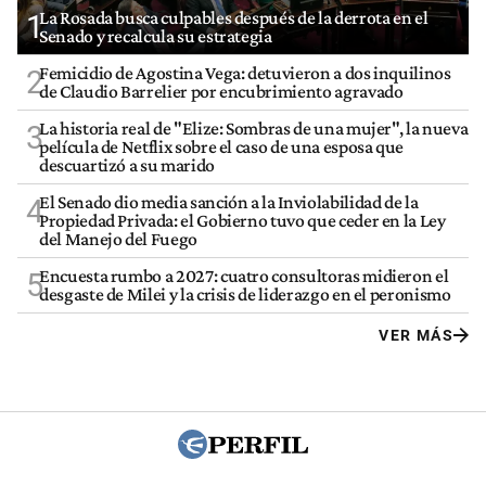
La Rosada busca culpables después de la derrota en el
1
Senado y recalcula su estrategia
Femicidio de Agostina Vega: detuvieron a dos inquilinos
2
de Claudio Barrelier por encubrimiento agravado
La historia real de "Elize: Sombras de una mujer", la nueva
3
película de Netflix sobre el caso de una esposa que
descuartizó a su marido
El Senado dio media sanción a la Inviolabilidad de la
4
Propiedad Privada: el Gobierno tuvo que ceder en la Ley
del Manejo del Fuego
Encuesta rumbo a 2027: cuatro consultoras midieron el
5
desgaste de Milei y la crisis de liderazgo en el peronismo
VER MÁS