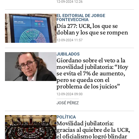
12-09-2024 12:26
EL EDITORIAL DE JORGE
FONTEVECCHIA
Día 277: UCR, los que se
doblan y los que se rompen
12-09-2024 11:57
JUBILADOS
Giordano sobre el veto a la
movilidad jubilatoria: “Hoy
se evita el 7% de aumento,
pero se queda con el
problema de los juicios”
12-09-2024 09:00
JOSÉ PÉREZ
POLÍTICA
Movilidad jubilatoria:
gracias al quiebre de la UCR,
el oficialismo logró blindar