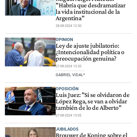
"Habría que desdramatizar
la vida institucional de la
Argentina"
28-08-2024 12:50
OPINION
Ley de ajuste jubilatorio:
¿Intencionalidad política o
preocupación genuina?
27-08-2024 13:20
GABRIEL VIDAL*
OPOSICIÓN
Luis Juez: "Si se olvidaron de
López Rega, se van a olvidar
también de lo de Alberto"
27-08-2024 13:05
JUBILADOS
Brouwer de Koning sobre el