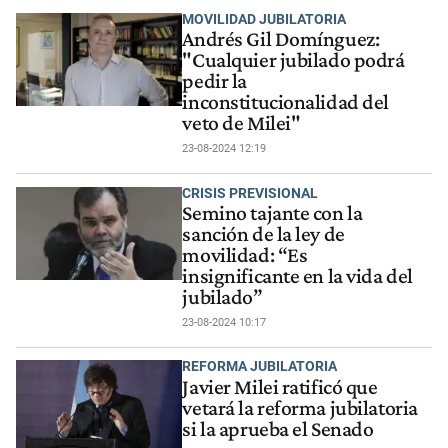
MOVILIDAD JUBILATORIA
Andrés Gil Domínguez:
"Cualquier jubilado podrá
pedir la
inconstitucionalidad del
veto de Milei"
23-08-2024 12:19
CRISIS PREVISIONAL
Semino tajante con la
sanción de la ley de
movilidad: “Es
insignificante en la vida del
jubilado”
23-08-2024 10:17
REFORMA JUBILATORIA
Javier Milei ratificó que
vetará la reforma jubilatoria
si la aprueba el Senado