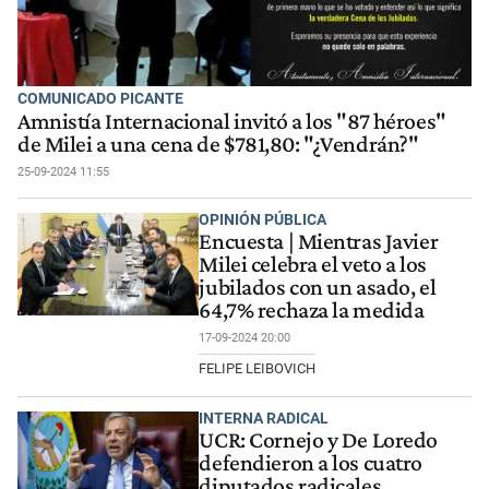
COMUNICADO PICANTE
Amnistía Internacional invitó a los "87 héroes"
de Milei a una cena de $781,80: "¿Vendrán?"
25-09-2024 11:55
OPINIÓN PÚBLICA
Encuesta | Mientras Javier
Milei celebra el veto a los
jubilados con un asado, el
64,7% rechaza la medida
17-09-2024 20:00
FELIPE LEIBOVICH
INTERNA RADICAL
UCR: Cornejo y De Loredo
defendieron a los cuatro
diputados radicales