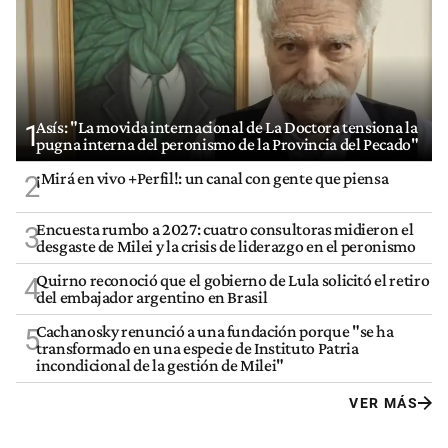
Asís: "La movida internacional de La Doctora tensiona la
1
pugna interna del peronismo de la Provincia del Pecado"
¡Mirá en vivo +Perfil!: un canal con gente que piensa
2
Encuesta rumbo a 2027: cuatro consultoras midieron el
3
desgaste de Milei y la crisis de liderazgo en el peronismo
Quirno reconoció que el gobierno de Lula solicitó el retiro
4
del embajador argentino en Brasil
Cachanosky renunció a una fundación porque "se ha
5
transformado en una especie de Instituto Patria
incondicional de la gestión de Milei"
VER MÁS