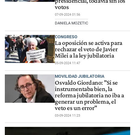
presidencial, todavía sin los
votos
07-09-2024 01:56
DANIELA MOZETIC
CONGRESO
La oposición se activa para
rechazar el veto de Javier
Milei a la ley jubilatoria
05-09-2024 11:47
MOVILIDAD JUBILATORIA
Osvaldo Giordano: "Si se
instrumentaba bien, la
reforma jubilatoria no iba a
generar un problema, el
veto es un error"
03-09-2024 11:23