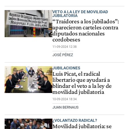
VETO A LA LEY DE MOVILIDAD
JUBILATORIA
“Traidores a los jubilados”:
aparecieron carteles contra
diputados nacionales
cordobeses
11-09-2024 12:38
JOSÉ PÉREZ
JUBILACIONES
Luis Picat, el radical
libertario que ayudará a
blindar el veto a la ley de
movilidad jubilatoria
10-09-2024 18:34
JUAN BERNAUS
¿VOLANTAZO RADICAL?
Movilidad jubilatoria: se