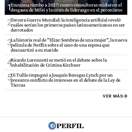
Encuesta rumbo a 2027: cuatro consultoras midieron el
1
desgaste de Milei y la crisis de liderazgo en el peronismo
Tercera Guerra Mundial: la inteligencia artificial reveló
2
cuáles serían los primeros países latinoamericanos en ser
derrotados
La historia real de "Elize: Sombras de una mujer", la nueva
3
película de Netflix sobre el caso de una esposa que
descuartizó a su marido
Ricardo Lorenzetti se metió en el debate sobre la
4
inhabilitación de Cristina Kirchner
Di Tullio impugnó a Joaquín Benegas Lynch por un
5
presunto conflicto de intereses en el debate de la Ley de
Tierras
VER MÁS