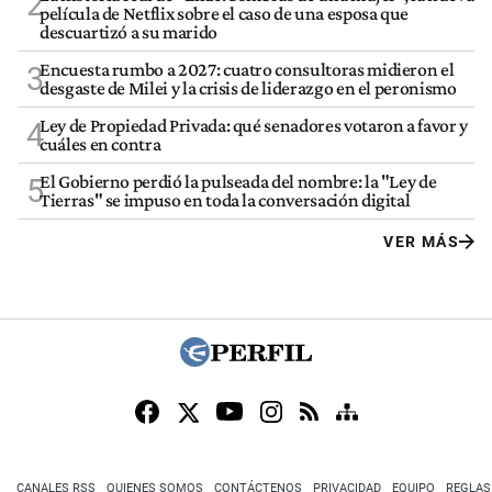
2
película de Netflix sobre el caso de una esposa que
descuartizó a su marido
Encuesta rumbo a 2027: cuatro consultoras midieron el
3
desgaste de Milei y la crisis de liderazgo en el peronismo
Ley de Propiedad Privada: qué senadores votaron a favor y
4
cuáles en contra
El Gobierno perdió la pulseada del nombre: la "Ley de
5
Tierras" se impuso en toda la conversación digital
VER MÁS
CANALES RSS
QUIENES SOMOS
CONTÁCTENOS
PRIVACIDAD
EQUIPO
REGLAS