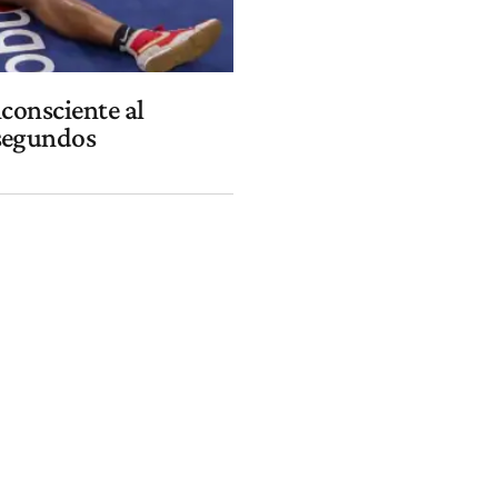
nconsciente al
 segundos