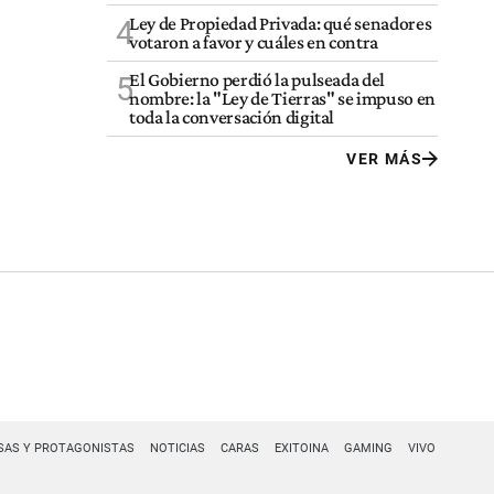
Ley de Propiedad Privada: qué senadores
4
votaron a favor y cuáles en contra
El Gobierno perdió la pulseada del
5
nombre: la "Ley de Tierras" se impuso en
toda la conversación digital
VER MÁS
SAS Y PROTAGONISTAS
NOTICIAS
CARAS
EXITOINA
GAMING
VIVO