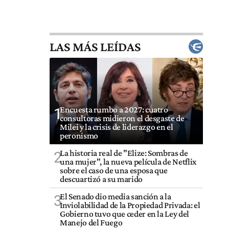
LAS MÁS LEÍDAS
Encuesta rumbo a 2027: cuatro
1
consultoras midieron el desgaste de
Milei y la crisis de liderazgo en el
peronismo
La historia real de "Elize: Sombras de
2
una mujer", la nueva película de Netflix
sobre el caso de una esposa que
descuartizó a su marido
El Senado dio media sanción a la
3
Inviolabilidad de la Propiedad Privada: el
Gobierno tuvo que ceder en la Ley del
Manejo del Fuego