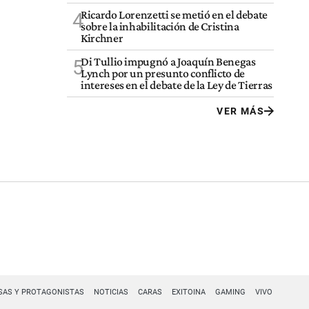
Ricardo Lorenzetti se metió en el debate
4
sobre la inhabilitación de Cristina
Kirchner
Di Tullio impugnó a Joaquín Benegas
5
Lynch por un presunto conflicto de
intereses en el debate de la Ley de Tierras
VER MÁS
SAS Y PROTAGONISTAS
NOTICIAS
CARAS
EXITOINA
GAMING
VIVO