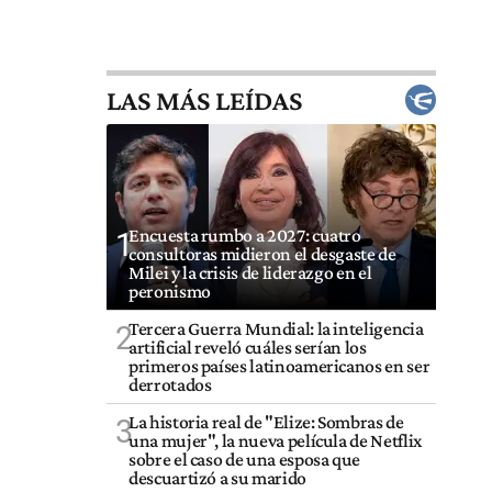
LAS MÁS LEÍDAS
Encuesta rumbo a 2027: cuatro
1
consultoras midieron el desgaste de
Milei y la crisis de liderazgo en el
peronismo
Tercera Guerra Mundial: la inteligencia
2
artificial reveló cuáles serían los
primeros países latinoamericanos en ser
derrotados
La historia real de "Elize: Sombras de
3
una mujer", la nueva película de Netflix
sobre el caso de una esposa que
descuartizó a su marido