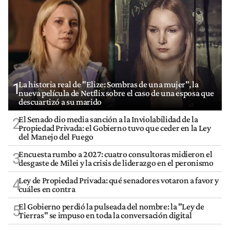
La historia real de "Elize: Sombras de una mujer", la
1
nueva película de Netflix sobre el caso de una esposa que
descuartizó a su marido
El Senado dio media sanción a la Inviolabilidad de la
2
Propiedad Privada: el Gobierno tuvo que ceder en la Ley
del Manejo del Fuego
Encuesta rumbo a 2027: cuatro consultoras midieron el
3
desgaste de Milei y la crisis de liderazgo en el peronismo
Ley de Propiedad Privada: qué senadores votaron a favor y
4
cuáles en contra
El Gobierno perdió la pulseada del nombre: la "Ley de
5
Tierras" se impuso en toda la conversación digital