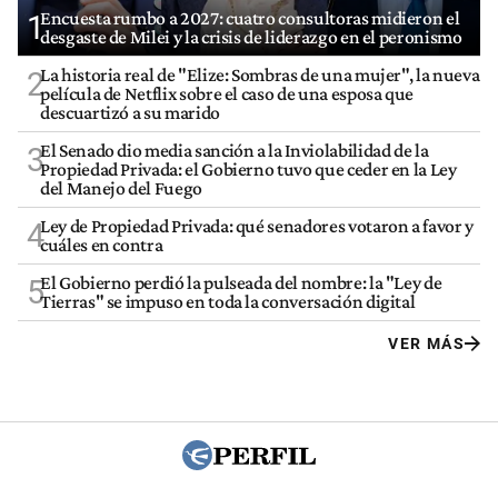
Encuesta rumbo a 2027: cuatro consultoras midieron el
1
desgaste de Milei y la crisis de liderazgo en el peronismo
La historia real de "Elize: Sombras de una mujer", la nueva
2
película de Netflix sobre el caso de una esposa que
descuartizó a su marido
El Senado dio media sanción a la Inviolabilidad de la
3
Propiedad Privada: el Gobierno tuvo que ceder en la Ley
del Manejo del Fuego
Ley de Propiedad Privada: qué senadores votaron a favor y
4
cuáles en contra
El Gobierno perdió la pulseada del nombre: la "Ley de
5
Tierras" se impuso en toda la conversación digital
VER MÁS