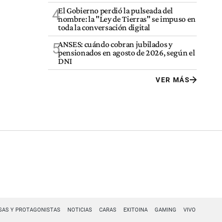
El Gobierno perdió la pulseada del
4
nombre: la "Ley de Tierras" se impuso en
toda la conversación digital
ANSES: cuándo cobran jubilados y
5
pensionados en agosto de 2026, según el
DNI
VER MÁS
SAS Y PROTAGONISTAS
NOTICIAS
CARAS
EXITOINA
GAMING
VIVO