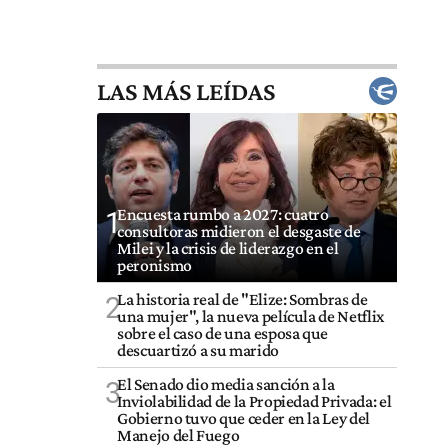
LAS MÁS LEÍDAS
Encuesta rumbo a 2027: cuatro
1
consultoras midieron el desgaste de
Milei y la crisis de liderazgo en el
peronismo
La historia real de "Elize: Sombras de
2
una mujer", la nueva película de Netflix
sobre el caso de una esposa que
descuartizó a su marido
El Senado dio media sanción a la
3
Inviolabilidad de la Propiedad Privada: el
Gobierno tuvo que ceder en la Ley del
Manejo del Fuego