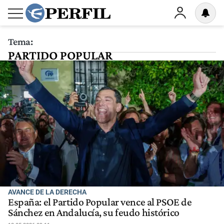
Tema:
PARTIDO POPULAR
AVANCE DE LA DERECHA
España: el Partido Popular vence al PSOE de
Sánchez en Andalucía, su feudo histórico