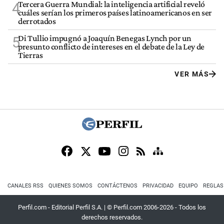
Tercera Guerra Mundial: la inteligencia artificial reveló
4
cuáles serían los primeros países latinoamericanos en ser
derrotados
Di Tullio impugnó a Joaquín Benegas Lynch por un
5
presunto conflicto de intereses en el debate de la Ley de
Tierras
VER MÁS
CANALES RSS
QUIENES SOMOS
CONTÁCTENOS
PRIVACIDAD
EQUIPO
REGLAS
Perfil.com - Editorial Perfil S.A.
| © Perfil.com 2006-2026 - Todos los
derechos reservados.