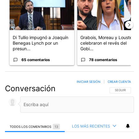
Di Tullio impugnó a Joaquín
Grabois, Moreau y Lousteau
Benegas Lynch por un
celebraron el revés del
presun...
Gobi...
65 comentarios
78 comentarios
INICIAR SESIÓN
|
CREAR CUENTA
Conversación
SIGA ESTA CO
SEGUIR
LOS MÁS RECIENTES
TODOS LOS COMENTARIOS
13
Todos los comentarios