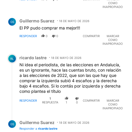
COMO
INAPROPIADO
Comentario de Guillermo Suarez.
Guillermo Suarez
18 DE MAYO DE 2026
GS
El PP pudo comprar ma mejor!!!
RESPONDER
0
0
COMPARTIR
MARCAR
COMO
INAPROPIADO
Comentario de ricardo lastre.
ricardo lastre
18 DE MAYO DE 2026
RL
Ni idea el periodista, de las elecciones en Andalucía,
es un ignorante, hace las cuentas bruto, con relación
a las elecciones de 2022, que son las que hay que
comprar la izquierda subió 4 escaños y la derecha
bajo 4 escaños. Si lo contás por izquierda y derecha
como plantea el título
1
RESPONDER
COMPARTIR
MARCAR
RESPUESTA
1
0
COMO
INAPROPIADO
Respuesta de Guillermo Suarez.
Guillermo Suarez
18 DE MAYO DE 2026
GS
Responder a
ricardo lastre