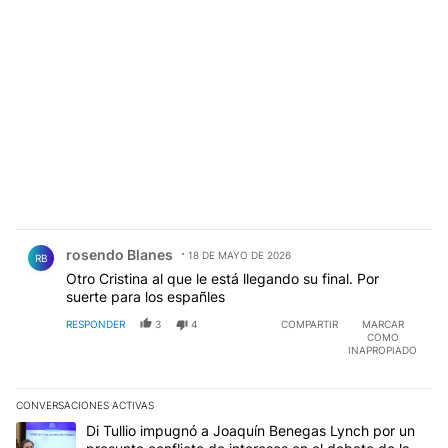
Comentario de rosendo Blanes.
rosendo Blanes
18 DE MAYO DE 2026
RB
Otro Cristina al que le está llegando su final. Por
suerte para los españles
RESPONDER
3
4
COMPARTIR
MARCAR
COMO
INAPROPIADO
CONVERSACIONES ACTIVAS
Este listado muestra los artículos con más comentarios en los últim
Un artículo de tendencia con el título "Di Tullio impugnó a Joaqu
Di Tullio impugnó a Joaquín Benegas Lynch por un