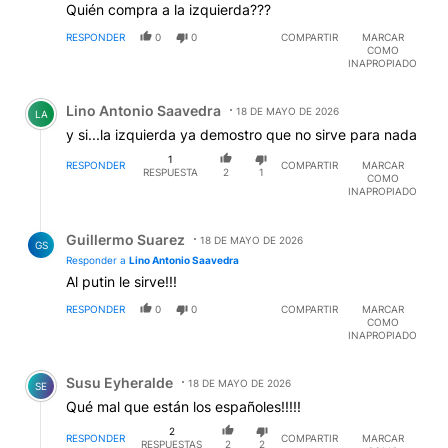
Quién compra a la izquierda???
RESPONDER
0
0
COMPARTIR
MARCAR
COMO
INAPROPIADO
Comentario de Lino Antonio Saavedra.
Lino Antonio Saavedra
18 DE MAYO DE 2026
LA
y si...la izquierda ya demostro que no sirve para nada
1
RESPONDER
COMPARTIR
MARCAR
RESPUESTA
2
1
COMO
INAPROPIADO
Respuesta de Guillermo Suarez.
Guillermo Suarez
18 DE MAYO DE 2026
GS
Responder a
Lino Antonio Saavedra
Al putin le sirve!!!
RESPONDER
0
0
COMPARTIR
MARCAR
COMO
INAPROPIADO
Comentario de Susu Eyheralde.
Susu Eyheralde
18 DE MAYO DE 2026
SE
Qué mal que están los españoles!!!!!
2
RESPONDER
COMPARTIR
MARCAR
RESPUESTAS
2
2