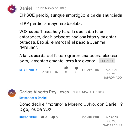
Comentario de Daniel .
Daniel
18 DE MAYO DE 2026
DA
El PSOE perdió, aunque amortigüo la caida anunciada.
El PP perdio la mayoria absoluta.
VOX subio 1 escaño y hara lo que sabe hacer,
entorpecer, decir bobadas nacionalistas y calentar
butacas. Eso si, le marcará el paso a Juanma
"Moruno".
A la Izquierda del Psoe lograron una buena elección
pero, lamentablemente, será irrelevante.
EDITADO
1
RESPONDER
COMPARTIR
MARCAR
RESPUESTA
0
0
COMO
INAPROPIADO
Respuesta de Carlos Alberto Rey Leyes.
Carlos Alberto Rey Leyes
18 DE MAYO DE 2026
CA
Responder a
Daniel
Como decirle "moruno" a Moreno... ¿No, don Daniel...?
Digo, los de VOX.
RESPONDER
0
0
COMPARTIR
MARCAR
COMO
INAPROPIADO