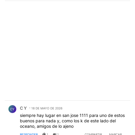
Comentario de C Y.
C Y
18 DE MAYO DE 2026
CY
siempre hay lugar en san jose 1111 para uno de estos
buenos para nada y, como los k de este lado del
oceano, amigos de lo ajeno
RESPONDER
1
1
COMPARTIR
MARCAR