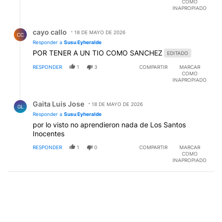
COMO
INAPROPIADO
Respuesta de cayo callo.
cayo callo
18 DE MAYO DE 2026
CC
Responder a
Susu Eyheralde
POR TENER A UN TIO COMO SANCHEZ
EDITADO
RESPONDER
1
3
COMPARTIR
MARCAR
COMO
INAPROPIADO
Respuesta de Gaita Luis Jose.
Gaita Luis Jose
18 DE MAYO DE 2026
GL
Responder a
Susu Eyheralde
por lo visto no aprendieron nada de Los Santos
Inocentes
RESPONDER
1
0
COMPARTIR
MARCAR
COMO
INAPROPIADO