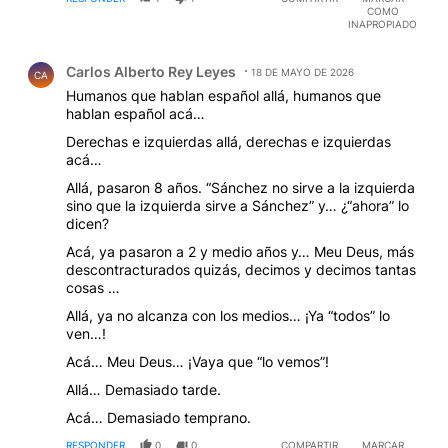
COMO
INAPROPIADO
Comentario de Carlos Alberto Rey Leyes.
Carlos Alberto Rey Leyes
18 DE MAYO DE 2026
CA
Humanos que hablan español allá, humanos que
hablan español acá…
Derechas e izquierdas allá, derechas e izquierdas
acá…
Allá, pasaron 8 años. “Sánchez no sirve a la izquierda
sino que la izquierda sirve a Sánchez” y… ¿“ahora” lo
dicen?
Acá, ya pasaron a 2 y medio años y… Meu Deus, más
descontracturados quizás, decimos y decimos tantas
cosas …
Allá, ya no alcanza con los medios… ¡Ya “todos” lo
ven…!
Acá… Meu Deus… ¡Vaya que “lo vemos”!
Allá… Demasiado tarde.
Acá… Demasiado temprano.
RESPONDER
0
0
COMPARTIR
MARCAR