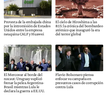
Protesta de la embajada china
El cielo de Hiroshima a las
por la intromisión de Estados
8:15: la crónica del bombardeo
Unidos entre la empresa
atómico que inauguró la era
neuquina CALF y Huawei
del terror global
El Mercosur al borde del
Flavio Bolsonaro piensa
nocaut: Uruguay suplicó
enfocar su campaña en
frenar la pelea Argentina-
presuntos casos de corrupción
Brasil mientras Lula le
contra Lula
declara la guerra a EE.UU.