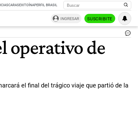
ICIAS
CARAS
EXITOÍNA
PERFIL BRASIL
INGRESAR
SUSCRIBITE
El
l operativo de
M
Ho
el
cr
co
el
bro
de
ará el final del trágico viaje que partió de la
han
de
a
su
pa
en
Can
Es
|