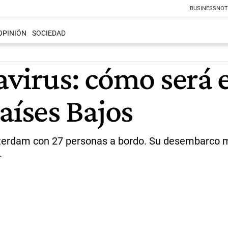
BUSINESS
NOT
OPINIÓN
SOCIEDAD
virus: cómo será e
aíses Bajos
terdam con 27 personas a bordo. Su desembarco marc
.