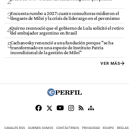
2
Encuesta rumbo a 2027: cuatro consultoras midieron el
3
desgaste de Milei y la crisis de liderazgo en el peronismo
Quirno reconoció que el gobierno de Lula solicitó el retiro
4
del embajador argentino en Brasil
Cachanosky renunció a una fundación porque "se ha
5
transformado en una especie de Instituto Patria
incondicional de la gestión de Milei"
VER MÁS
CANALES RSS
QUIENES SOMOS
CONTÁCTENOS
PRIVACIDAD
EQUIPO
REGLAS