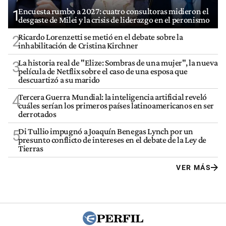
Encuesta rumbo a 2027: cuatro consultoras midieron el
1
desgaste de Milei y la crisis de liderazgo en el peronismo
Ricardo Lorenzetti se metió en el debate sobre la
2
inhabilitación de Cristina Kirchner
La historia real de "Elize: Sombras de una mujer", la nueva
3
película de Netflix sobre el caso de una esposa que
descuartizó a su marido
Tercera Guerra Mundial: la inteligencia artificial reveló
4
cuáles serían los primeros países latinoamericanos en ser
derrotados
Di Tullio impugnó a Joaquín Benegas Lynch por un
5
presunto conflicto de intereses en el debate de la Ley de
Tierras
VER MÁS