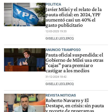
POLITICA
Javier Milei y el relato de la
pauta oficial: en 2024, YPF
aumentó casi un 40% el
gasto publicitario
12-03-2025 19:33
GISELLE LECLERCQ
ANUNCIO TRAMPOSO
Pauta oficial suspendida: el
Gobierno de Milei usa otras
"cajas" para premiar o
castigar a los medios
31-12-2024 18:42
GISELLE LECLERCQ
REVISTA NOTICIAS
Roberto Navarro y El
Destape, en crisis: sin pauta
y recorte de programas