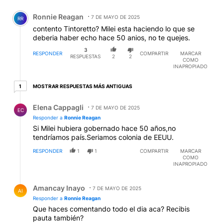
Comentario de Ronnie Reagan.
Ronnie Reagan
7 DE MAYO DE 2025
RR
contento Tintoretto? Milei esta haciendo lo que se
deberia haber echo hace 50 anios, no te quejes.
3
RESPONDER
COMPARTIR
MARCAR
RESPUESTAS
2
2
COMO
INAPROPIADO
1 respuesta más antiguas
MOSTRAR RESPUESTAS MÁS ANTIGUAS
1
Respuesta de Elena Cappagli.
Elena Cappagli
7 DE MAYO DE 2025
EC
Responder a
Ronnie Reagan
Si Milei hubiera gobernado hace 50 años,no
tendríamos país.Seriamos colonia de EEUU.
RESPONDER
1
1
COMPARTIR
MARCAR
COMO
INAPROPIADO
Respuesta de Amancay Inayo.
Amancay Inayo
7 DE MAYO DE 2025
AI
Responder a
Ronnie Reagan
Que haces comentando todo el dia aca? Recibis
pauta también?