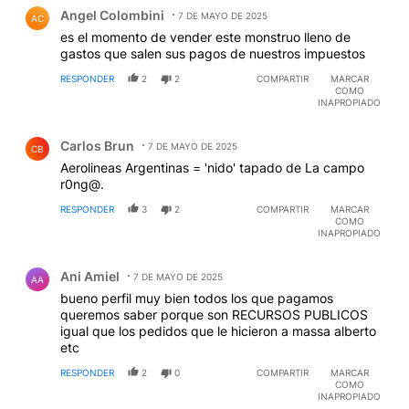
Comentario de Angel Colombini.
Angel Colombini
7 DE MAYO DE 2025
AC
es el momento de vender este monstruo lleno de
gastos que salen sus pagos de nuestros impuestos
RESPONDER
2
2
COMPARTIR
MARCAR
COMO
INAPROPIADO
Comentario de Carlos Brun.
Carlos Brun
7 DE MAYO DE 2025
CB
Aerolineas Argentinas = 'nido' tapado de La campo
r0ng@.
RESPONDER
3
2
COMPARTIR
MARCAR
COMO
INAPROPIADO
Comentario de Ani Amiel.
Ani Amiel
7 DE MAYO DE 2025
AA
bueno perfil muy bien todos los que pagamos
queremos saber porque son RECURSOS PUBLICOS
igual que los pedidos que le hicieron a massa alberto
etc
RESPONDER
2
0
COMPARTIR
MARCAR
COMO
INAPROPIADO