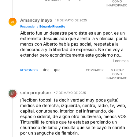
COMO
ponete la mano en el corazón y escribí de nuevo lo de
INAPROPIADO
"no está ordenando nada", yo vote a alberto por lo
que decía en campaña que nunca ordenó al contrario
Respuesta de Amancay Inayo.
nos cago más y endeudo mucho más. Está deuda nos
Amancay Inayo
8 DE MAYO DE 2025
AI
saca más de un pozo que nos metimos el pueblo por
Responder a
Eduardo Rissetto
dormidos años de dejar que nos robaran, ya salir de
Alberto fue un desastre pero éste es aun peor, es un
un cepo es escalar a la mitad el pozo, se vienen
extremista desquiciado que alienta la violencia, por lo
buenos tiempos, merecidos para los trabajadores de
menos con Alberto había paz social, respetaba la
siempre. Saludos
democracia y la libertad de expresión. Ne me voy a
extender pero económicamente este gobierno no
aporta nada, la inflación sigue siendo alta, la
Leer mas
desocupación también, la pobreza y la indigencia
RESPONDER
0
0
COMPARTIR
MARCAR
como en el 2001. Mas endeudamiento es igual a mas
COMO
pobreza, a menos que los créditos se inviertan en
INAPROPIADO
infraestructuras y bienes de capital, estos créditos
Comentario de solo propulsor.
solo sirven para alimentar el mercado en dolares hasta
solo propulsor
las elecciones. Tenés que entender que Argentina no
7 DE MAYO DE 2025
SP
es un país normal, tiene una economía bimonetaria,
¡Reciben todos!! (a decir verdad muy poca guita)
con una demanda en dolares mas fuerte que la oferta,
medios de derecha, izquierda, centro, radio, tv, web,
la única manera de solucionarlo es exportar más valor
capital, conurbano, interior, del inframundo, del
agregado, para eso requiere un proceso de
espacio sideral, de algún otro multiverso, menos VOS
industrialización, exactamente lo opuesto a lo que
Tinturelli!! te creías que te estabas perdiendo un
propone Milei. El modelo que propone Milei es para un
churrasco de lomo y resulta que se te cayó la careta
país de 20 millones de habitantes como Australia, no
por un sanguche de fiambrin.