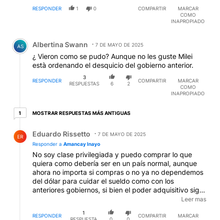
RESPONDER
1
0
COMPARTIR
MARCAR
COMO
INAPROPIADO
Comentario de Albertina Swann.
Albertina Swann
7 DE MAYO DE 2025
AS
¿ Vieron como se pudo? Aunque no les guste Milei
està ordenando el desquicio del gobierno anterior.
3
RESPONDER
COMPARTIR
MARCAR
RESPUESTAS
6
2
COMO
INAPROPIADO
1 respuesta más antiguas
MOSTRAR RESPUESTAS MÁS ANTIGUAS
1
Respuesta de Eduardo Rissetto.
Eduardo Rissetto
7 DE MAYO DE 2025
ER
Responder a
Amancay Inayo
No soy clase privilegiada y puedo comprar lo que
quiera como debería ser en un país normal, aunque
ahora no importa si compras o no ya no dependemos
del dólar para cuidar el sueldo como con los
anteriores gobiernos, si bien el poder adquisitivo sigue
siendo poco es mejor que el de antes, va mejorando
Leer mas
sobre todo saber que mañana no vas a tener que
1
pagar un 25% más un producto de lo que te sale hoy,
RESPONDER
COMPARTIR
MARCAR
RESPUESTA
0
0