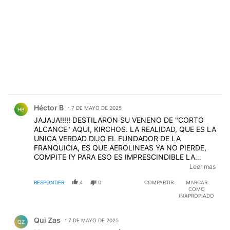
Comentario de Héctor B.
Héctor B
7 DE MAYO DE 2025
HB
JAJAJA!!!!! DESTILARON SU VENENO DE "CORTO
ALCANCE" AQUI, KIRCHOS. LA REALIDAD, QUE ES LA
UNICA VERDAD DIJO EL FUNDADOR DE LA
FRANQUICIA, ES QUE AEROLINEAS YA NO PIERDE,
COMPITE (Y PARA ESO ES IMPRESCINDIBLE LA
PUBLICIDAD) Y SE SACO DE ENCIMA A LOS
Leer mas
SAQUEADORES DE LA CAMPORA, QUE SE
RESPONDER
4
0
COMPARTIR
MARCAR
ENRIQUECIERON A COSTA DE UN SIMBOLO, AL QUE
COMO
MANOSEARON Y ARRUINARON
INAPROPIADO
Comentario de Qui Zas.
Qui Zas
7 DE MAYO DE 2025
QZ