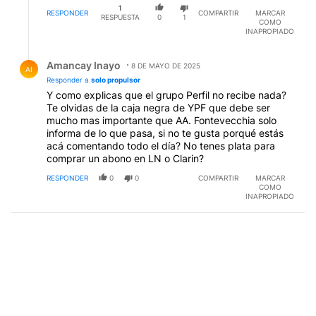
de 50.
1
RESPONDER
COMPARTIR
MARCAR
RESPUESTA
0
1
COMO
INAPROPIADO
Respuesta de Amancay Inayo.
Amancay Inayo
8 DE MAYO DE 2025
AI
Responder a
solo propulsor
Y como explicas que el grupo Perfil no recibe nada?
Te olvidas de la caja negra de YPF que debe ser
mucho mas importante que AA. Fontevecchia solo
informa de lo que pasa, si no te gusta porqué estás
acá comentando todo el día? No tenes plata para
comprar un abono en LN o Clarin?
RESPONDER
0
0
COMPARTIR
MARCAR
COMO
INAPROPIADO