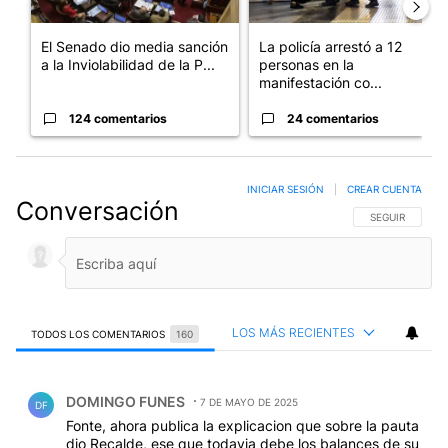
El Senado dio media sanción
La policía arrestó a 12
a la Inviolabilidad de la P...
personas en la
manifestación co...
124 comentarios
24 comentarios
INICIAR SESIÓN
|
CREAR CUENTA
Conversación
SIGA ESTA CO
SEGUIR
LOS MÁS RECIENTES
TODOS LOS COMENTARIOS
160
Todos los comentarios
Comentario de DOMINGO FUNES.
DOMINGO FUNES
7 DE MAYO DE 2025
DF
Fonte, ahora publica la explicacion que sobre la pauta
dio Recalde, ese que todavia debe los balances de su