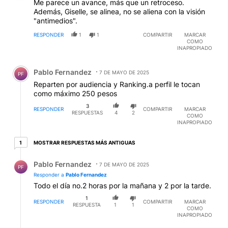
Me parece un avance, más que un retroceso.
Además, Giselle, se alinea, no se aliena con la visión
"antimedios".
RESPONDER
1
1
COMPARTIR
MARCAR
COMO
INAPROPIADO
Comentario de Pablo Fernandez.
Pablo Fernandez
7 DE MAYO DE 2025
PF
Reparten por audiencia y Ranking.a perfil le tocan
como máximo 250 pesos
3
RESPONDER
COMPARTIR
MARCAR
RESPUESTAS
4
2
COMO
INAPROPIADO
1 respuesta más antiguas
MOSTRAR RESPUESTAS MÁS ANTIGUAS
1
Respuesta de Pablo Fernandez.
Pablo Fernandez
7 DE MAYO DE 2025
PF
Responder a
Pablo Fernandez
Todo el día no.2 horas por la mañana y 2 por la tarde.
1
RESPONDER
COMPARTIR
MARCAR
RESPUESTA
1
1
COMO
INAPROPIADO