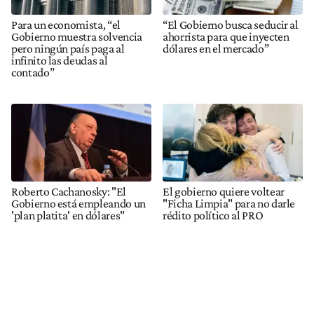
Para un economista, “el
“El Gobierno busca seducir al
Gobierno muestra solvencia
ahorrista para que inyecten
pero ningún país paga al
dólares en el mercado”
infinito las deudas al
contado”
Roberto Cachanosky: "El
El gobierno quiere voltear
Gobierno está empleando un
"Ficha Limpia" para no darle
'plan platita' en dólares"
rédito político al PRO