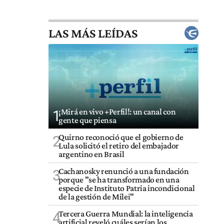
LAS MÁS LEÍDAS
¡Mirá en vivo +Perfil!: un canal con
1
gente que piensa
Quirno reconoció que el gobierno de
2
Lula solicitó el retiro del embajador
argentino en Brasil
Cachanosky renunció a una fundación
3
porque "se ha transformado en una
especie de Instituto Patria incondicional
de la gestión de Milei"
Tercera Guerra Mundial: la inteligencia
4
artificial reveló cuáles serían los