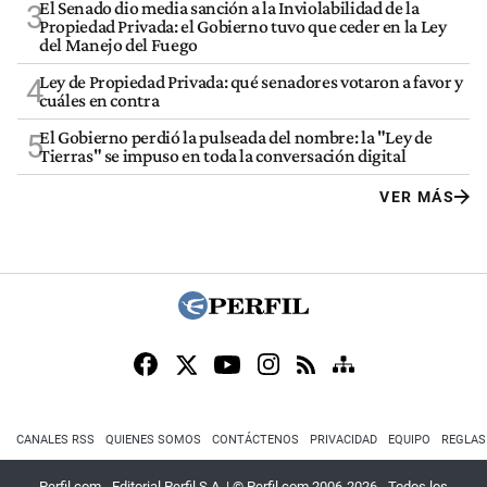
El Senado dio media sanción a la Inviolabilidad de la
3
Propiedad Privada: el Gobierno tuvo que ceder en la Ley
del Manejo del Fuego
Ley de Propiedad Privada: qué senadores votaron a favor y
4
cuáles en contra
El Gobierno perdió la pulseada del nombre: la "Ley de
5
Tierras" se impuso en toda la conversación digital
VER MÁS
CANALES RSS
QUIENES SOMOS
CONTÁCTENOS
PRIVACIDAD
EQUIPO
REGLAS
Perfil.com - Editorial Perfil S.A.
| © Perfil.com 2006-2026 - Todos los