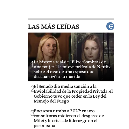
LAS MÁS LEÍDAS
La historia real de "Elize: Sombras de
1
una mujer", la nueva película de Netflix
sobre el caso de una esposa que
descuartizó a su marido
El Senado dio media sanción a la
2
Inviolabilidad de la Propiedad Privada: el
Gobierno tuvo que ceder en la Ley del
Manejo del Fuego
Encuesta rumbo a 2027: cuatro
3
consultoras midieron el desgaste de
Milei y la crisis de liderazgo en el
peronismo