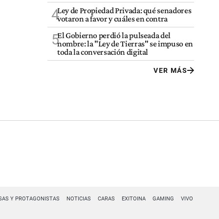
Ley de Propiedad Privada: qué senadores
4
votaron a favor y cuáles en contra
El Gobierno perdió la pulseada del
5
nombre: la "Ley de Tierras" se impuso en
toda la conversación digital
VER MÁS
SAS Y PROTAGONISTAS
NOTICIAS
CARAS
EXITOINA
GAMING
VIVO