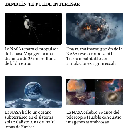
TAMBIÉN TE PUEDE INTERESAR
La NASA reparó el propulsor
Una nueva investigación de la
de la nave Voyager 1 a una
NASA reveló cómo será la
distancia de 25 mil millones
Tierra inhabitable con
de kilómetros
simulaciones a gran escala
La NASA halló un océano
La NASA celebró 35 años del
subterráneo en el sistema
telescopio Hubble con cuatro
solar: Calisto, una de las 95
imágenes asombrosas
lunas de Júpiter