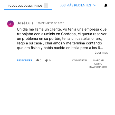
LOS MÁS RECIENTES
TODOS LOS COMENTARIOS
1
Todos los comentarios
Comentario de José Luis.
José Luis
20 DE MAYO DE 2025
JL
Un día me llama un cliente, yo tenía una empresa que
trabajaba con aluminio en Córdoba, él quería resolver
un problema en su portón, tenía un castellano raro,
llego a su casa , charlamos y me termina contando
que era físico y había nacido en Italia pero a los 6
años había llegado a Argentina, se recibió en la UNC y
Leer mas
se fué a Europa, era Duccio Macchetto, el
RESPONDER
0
0
COMPARTIR
MARCAR
responsable de liderazgo científico por parte de
COMO
Europa del proyecto del telescopio Hubble, una
INAPROPIADO
humildad increíble y un honor que por casualidad
tuve.