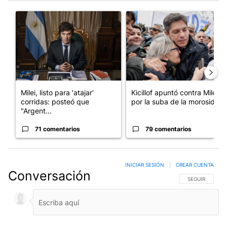
Este listado muestra los artículos con más comentarios en los últim
Un artículo de tendencia con el título "Milei, listo para 'atajar
Un artículo de tendencia con el
Milei, listo para 'atajar'
Kicillof apuntó contra Milei
corridas: posteó que
por la suba de la morosida...
"Argent...
71 comentarios
79 comentarios
INICIAR SESIÓN
|
CREAR CUENTA
Conversación
SIGA ESTA CO
SEGUIR