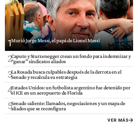
Murió Jorge Messi, el papá de Lionel Messi
1
Caputo y Sturzenegger crean un fondo para indemnizar y
2
“ganar” sindicatos aliados
La Rosada busca culpables después de la derrota en el
3
Senado y recalcula su estrategia
Estados Unidos: un futbolista argentino fue detenido por
4
el ICE en un aeropuerto de Florida
Senado caliente: llamados, negociaciones y un mapa de
5
aliados que se reconfigura
VER MÁS