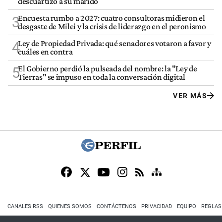
descuartizó a su marido
Encuesta rumbo a 2027: cuatro consultoras midieron el
3
desgaste de Milei y la crisis de liderazgo en el peronismo
Ley de Propiedad Privada: qué senadores votaron a favor y
4
cuáles en contra
El Gobierno perdió la pulseada del nombre: la "Ley de
5
Tierras" se impuso en toda la conversación digital
VER MÁS
CANALES RSS
QUIENES SOMOS
CONTÁCTENOS
PRIVACIDAD
EQUIPO
REGLAS