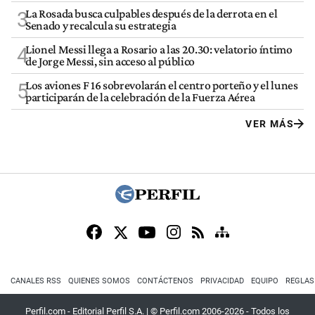
La Rosada busca culpables después de la derrota en el
3
Senado y recalcula su estrategia
Lionel Messi llega a Rosario a las 20.30: velatorio íntimo
4
de Jorge Messi, sin acceso al público
Los aviones F 16 sobrevolarán el centro porteño y el lunes
5
participarán de la celebración de la Fuerza Aérea
VER MÁS
CANALES RSS
QUIENES SOMOS
CONTÁCTENOS
PRIVACIDAD
EQUIPO
REGLAS
Perfil.com - Editorial Perfil S.A.
| © Perfil.com 2006-2026 - Todos los