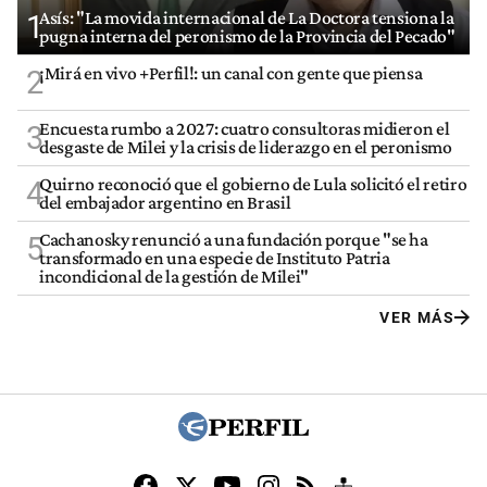
Asís: "La movida internacional de La Doctora tensiona la
1
pugna interna del peronismo de la Provincia del Pecado"
¡Mirá en vivo +Perfil!: un canal con gente que piensa
2
Encuesta rumbo a 2027: cuatro consultoras midieron el
3
desgaste de Milei y la crisis de liderazgo en el peronismo
Quirno reconoció que el gobierno de Lula solicitó el retiro
4
del embajador argentino en Brasil
Cachanosky renunció a una fundación porque "se ha
5
transformado en una especie de Instituto Patria
incondicional de la gestión de Milei"
VER MÁS