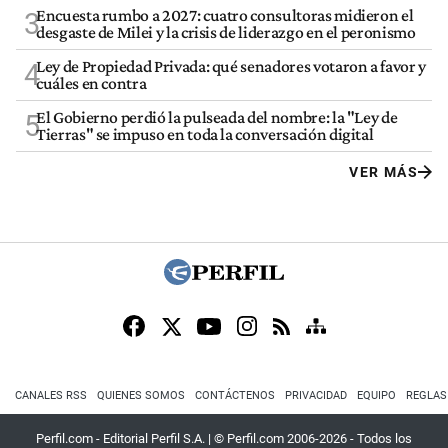
Encuesta rumbo a 2027: cuatro consultoras midieron el
3
desgaste de Milei y la crisis de liderazgo en el peronismo
Ley de Propiedad Privada: qué senadores votaron a favor y
4
cuáles en contra
El Gobierno perdió la pulseada del nombre: la "Ley de
5
Tierras" se impuso en toda la conversación digital
VER MÁS
CANALES RSS
QUIENES SOMOS
CONTÁCTENOS
PRIVACIDAD
EQUIPO
REGLAS
Perfil.com - Editorial Perfil S.A.
| © Perfil.com 2006-2026 - Todos los