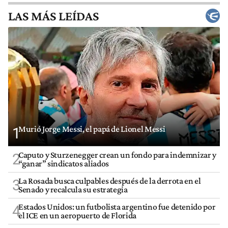
LAS MÁS LEÍDAS
Murió Jorge Messi, el papá de Lionel Messi
1
Caputo y Sturzenegger crean un fondo para indemnizar y
2
“ganar” sindicatos aliados
La Rosada busca culpables después de la derrota en el
3
Senado y recalcula su estrategia
Estados Unidos: un futbolista argentino fue detenido por
4
el ICE en un aeropuerto de Florida