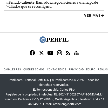
Senado caliente: llamados, negociaciones y un mapa de
5
aliados que se reconfigura
VER MÁS
CANALES RSS
QUIENES SOMOS
CONTÁCTENOS
PRIVACIDAD
EQUIPO
REGLAS
Perfil.com - Editorial Perfil S.A.
| © Perfil.com 2006-2026 - Todos los
derechos reservados.
Editor responsable: Carlos Piro.
Registro de la propiedad intelectual RL-2024-31002957-APN-DNDA#MJ
Dirección:
California 2715
,
C1289ABI
,
CABA, Argentina
| Teléfono:
+54 9 11
3453 4567
| E-mail:
atencion@perfil.com