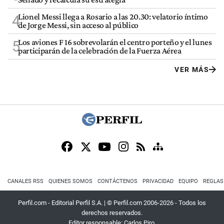
Lionel Messi llega a Rosario a las 20.30: velatorio íntimo
4
de Jorge Messi, sin acceso al público
Los aviones F 16 sobrevolarán el centro porteño y el lunes
5
participarán de la celebración de la Fuerza Aérea
VER MÁS
CANALES RSS
QUIENES SOMOS
CONTÁCTENOS
PRIVACIDAD
EQUIPO
REGLAS
Perfil.com - Editorial Perfil S.A.
| © Perfil.com 2006-2026 - Todos los
derechos reservados.
Editor responsable: Carlos Piro.