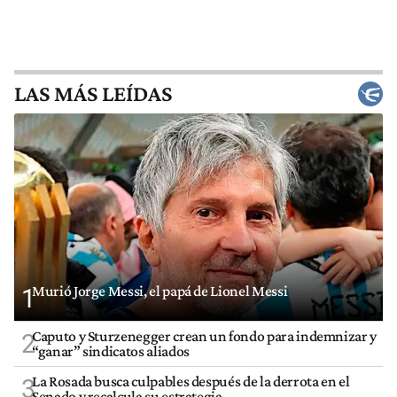
LAS MÁS LEÍDAS
Murió Jorge Messi, el papá de Lionel Messi
1
Caputo y Sturzenegger crean un fondo para indemnizar y
2
“ganar” sindicatos aliados
La Rosada busca culpables después de la derrota en el
3
Senado y recalcula su estrategia