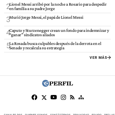
Lionel Messi arribó por la noche a Rosario para despedir
2
en familia a su padre Jorge
Murió Jorge Messi, el papá de Lionel Messi
3
Caputo y Sturzenegger crean un fondo para indemnizar y
4
“ganar” sindicatos aliados
La Rosada busca culpables después de la derrota en el
5
Senado y recalcula su estrategia
VER MÁS