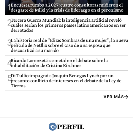
Encuesta rumbo a 2027: cuatro consultoras midieron el
1
desgaste de Milei y la crisis de liderazgo en el peronismo
Tercera Guerra Mundial: la inteligencia artificial reveló
2
cuáles serían los primeros países latinoamericanos en ser
derrotados
La historia real de "Elize: Sombras de una mujer", la nueva
3
película de Netflix sobre el caso de una esposa que
descuartizó a su marido
Ricardo Lorenzetti se metió en el debate sobre la
4
inhabilitación de Cristina Kirchner
Di Tullio impugnó a Joaquín Benegas Lynch por un
5
presunto conflicto de intereses en el debate de la Ley de
Tierras
VER MÁS