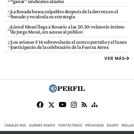
“ganar” sindicatos aliados
La Rosada busca culpables después de la derrota en el
3
Senado y recalcula su estrategia
Lionel Messi llega a Rosario a las 20.30: velatorio íntimo
4
de Jorge Messi, sin acceso al público
Los aviones F 16 sobrevolarán el centro porteño y el lunes
5
participarán de la celebración de la Fuerza Aérea
VER MÁS
CANALES RSS
QUIENES SOMOS
CONTÁCTENOS
PRIVACIDAD
EQUIPO
REGLAS