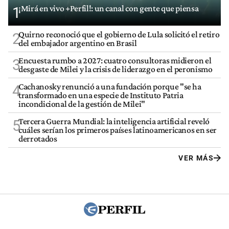
¡Mirá en vivo +Perfil!: un canal con gente que piensa
1
Quirno reconoció que el gobierno de Lula solicitó el retiro
2
del embajador argentino en Brasil
Encuesta rumbo a 2027: cuatro consultoras midieron el
3
desgaste de Milei y la crisis de liderazgo en el peronismo
Cachanosky renunció a una fundación porque "se ha
4
transformado en una especie de Instituto Patria
incondicional de la gestión de Milei"
Tercera Guerra Mundial: la inteligencia artificial reveló
5
cuáles serían los primeros países latinoamericanos en ser
derrotados
VER MÁS