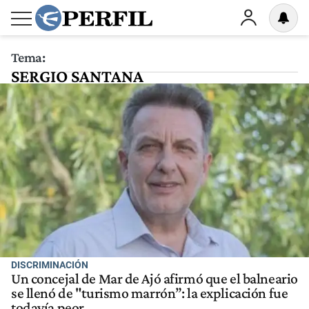
Tema:
SERGIO SANTANA
DISCRIMINACIÓN
Un concejal de Mar de Ajó afirmó que el balneario
se llenó de "turismo marrón”: la explicación fue
todavía peor