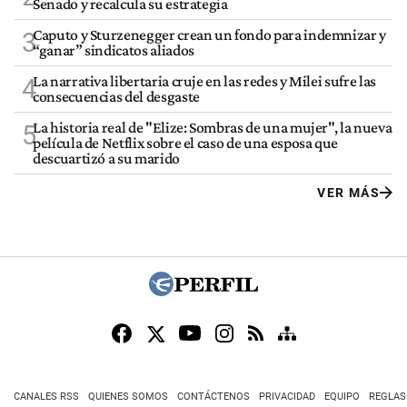
Senado y recalcula su estrategia
Caputo y Sturzenegger crean un fondo para indemnizar y
3
“ganar” sindicatos aliados
La narrativa libertaria cruje en las redes y Milei sufre las
4
consecuencias del desgaste
La historia real de "Elize: Sombras de una mujer", la nueva
5
película de Netflix sobre el caso de una esposa que
descuartizó a su marido
VER MÁS
CANALES RSS
QUIENES SOMOS
CONTÁCTENOS
PRIVACIDAD
EQUIPO
REGLAS