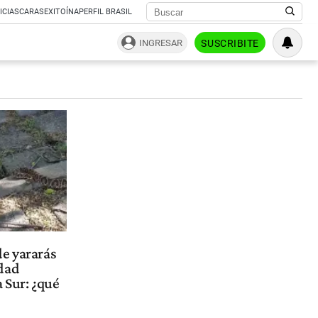
ICIAS
CARAS
EXITOÍNA
PERFIL BRASIL
INGRESAR
SUSCRIBITE
de yararás
dad
 Sur: ¿qué