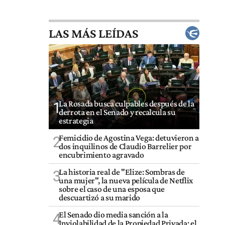
LAS MÁS LEÍDAS
La Rosada busca culpables después de la
1
derrota en el Senado y recalcula su
estrategia
Femicidio de Agostina Vega: detuvieron a
2
dos inquilinos de Claudio Barrelier por
encubrimiento agravado
La historia real de "Elize: Sombras de
3
una mujer", la nueva película de Netflix
sobre el caso de una esposa que
descuartizó a su marido
El Senado dio media sanción a la
4
Inviolabilidad de la Propiedad Privada: el