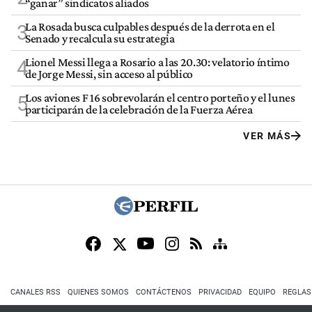
“ganar” sindicatos aliados
La Rosada busca culpables después de la derrota en el
3
Senado y recalcula su estrategia
Lionel Messi llega a Rosario a las 20.30: velatorio íntimo
4
de Jorge Messi, sin acceso al público
Los aviones F 16 sobrevolarán el centro porteño y el lunes
5
participarán de la celebración de la Fuerza Aérea
VER MÁS
CANALES RSS
QUIENES SOMOS
CONTÁCTENOS
PRIVACIDAD
EQUIPO
REGLAS