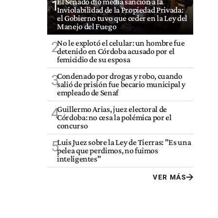
El Senado dio media sanción a la
1
Inviolabilidad de la Propiedad Privada:
el Gobierno tuvo que ceder en la Ley del
Manejo del Fuego
No le explotó el celular: un hombre fue
2
detenido en Córdoba acusado por el
femicidio de su esposa
Condenado por drogas y robo, cuando
3
salió de prisión fue becario municipal y
empleado de Senaf
Guillermo Arias, juez electoral de
4
Córdoba: no cesa la polémica por el
concurso
Luis Juez sobre la Ley de Tierras: "Es una
5
pelea que perdimos, no fuimos
inteligentes"
VER MÁS