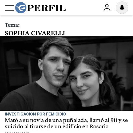
Tema:
SOPHIA CIVARELLI
INVESTIGACIÓN POR FEMICIDIO
Mató a su novia de una puñalada, llamó al 911 y se
suicidó al tirarse de un edificio en Rosario