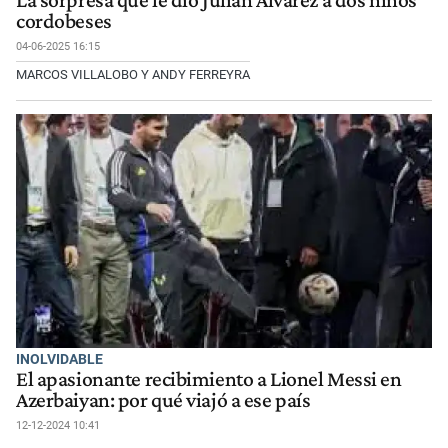
La sorpresa que le dio Julián Álvarez a dos niños
cordobeses
04-06-2025 16:15
MARCOS VILLALOBO Y ANDY FERREYRA
INOLVIDABLE
El apasionante recibimiento a Lionel Messi en
Azerbaiyan: por qué viajó a ese país
12-12-2024 10:41