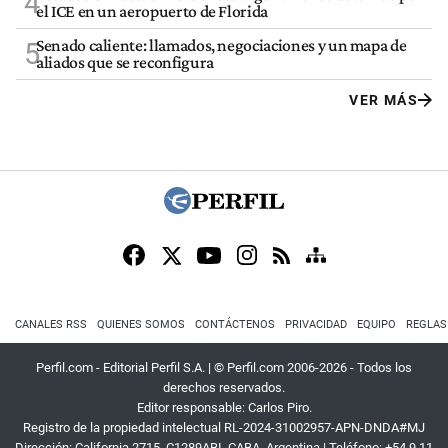
4
el ICE en un aeropuerto de Florida
Senado caliente: llamados, negociaciones y un mapa de
5
aliados que se reconfigura
VER MÁS
CANALES RSS
QUIENES SOMOS
CONTÁCTENOS
PRIVACIDAD
EQUIPO
REGLAS
Perfil.com - Editorial Perfil S.A.
| © Perfil.com 2006-2026 - Todos los
derechos reservados.
Editor responsable: Carlos Piro.
Registro de la propiedad intelectual RL-2024-31002957-APN-DNDA#MJ
Dirección:
California 2715
,
C1289ABI
,
CABA, Argentina
| Teléfono:
+54 9 11