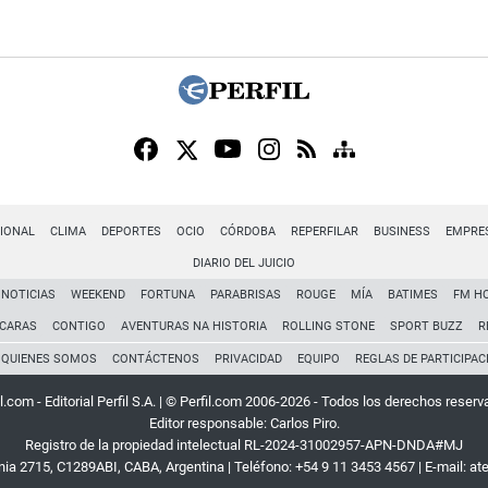
IONAL
CLIMA
DEPORTES
OCIO
CÓRDOBA
REPERFILAR
BUSINESS
EMPRE
DIARIO DEL JUICIO
NOTICIAS
WEEKEND
FORTUNA
PARABRISAS
ROUGE
MÍA
BATIMES
FM H
CARAS
CONTIGO
AVENTURAS NA HISTORIA
ROLLING STONE
SPORT BUZZ
R
QUIENES SOMOS
CONTÁCTENOS
PRIVACIDAD
EQUIPO
REGLAS DE PARTICIPAC
l.com - Editorial Perfil S.A.
| © Perfil.com 2006-2026 - Todos los derechos reserv
Editor responsable: Carlos Piro.
Registro de la propiedad intelectual RL-2024-31002957-APN-DNDA#MJ
rnia 2715
,
C1289ABI
,
CABA, Argentina
| Teléfono:
+54 9 11 3453 4567
| E-mail:
at