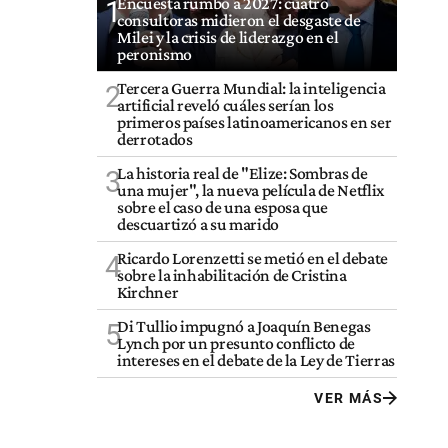
Encuesta rumbo a 2027: cuatro
1
consultoras midieron el desgaste de
Milei y la crisis de liderazgo en el
peronismo
Tercera Guerra Mundial: la inteligencia
2
artificial reveló cuáles serían los
primeros países latinoamericanos en ser
derrotados
La historia real de "Elize: Sombras de
3
una mujer", la nueva película de Netflix
sobre el caso de una esposa que
descuartizó a su marido
Ricardo Lorenzetti se metió en el debate
4
sobre la inhabilitación de Cristina
Kirchner
Di Tullio impugnó a Joaquín Benegas
5
Lynch por un presunto conflicto de
intereses en el debate de la Ley de Tierras
VER MÁS