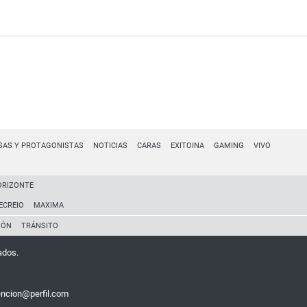
SAS Y PROTAGONISTAS
NOTICIAS
CARAS
EXITOINA
GAMING
VIVO
ORIZONTE
ECREIO
MAXIMA
IÓN
TRÁNSITO
ados.
encion@perfil.com