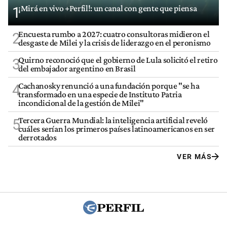
¡Mirá en vivo +Perfil!: un canal con gente que piensa
1
Encuesta rumbo a 2027: cuatro consultoras midieron el
2
desgaste de Milei y la crisis de liderazgo en el peronismo
Quirno reconoció que el gobierno de Lula solicitó el retiro
3
del embajador argentino en Brasil
Cachanosky renunció a una fundación porque "se ha
4
transformado en una especie de Instituto Patria
incondicional de la gestión de Milei"
Tercera Guerra Mundial: la inteligencia artificial reveló
5
cuáles serían los primeros países latinoamericanos en ser
derrotados
VER MÁS