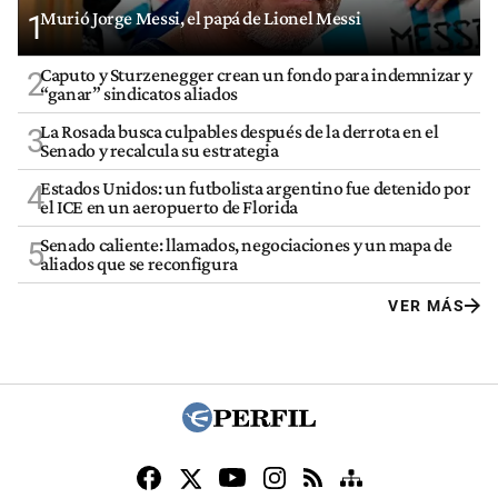
Murió Jorge Messi, el papá de Lionel Messi
1
Caputo y Sturzenegger crean un fondo para indemnizar y
2
“ganar” sindicatos aliados
La Rosada busca culpables después de la derrota en el
3
Senado y recalcula su estrategia
Estados Unidos: un futbolista argentino fue detenido por
4
el ICE en un aeropuerto de Florida
Senado caliente: llamados, negociaciones y un mapa de
5
aliados que se reconfigura
VER MÁS