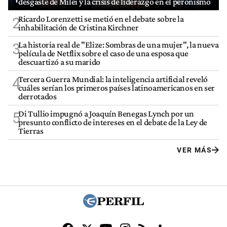
desgaste de Milei y la crisis de liderazgo en el peronismo
Ricardo Lorenzetti se metió en el debate sobre la
2
inhabilitación de Cristina Kirchner
La historia real de "Elize: Sombras de una mujer", la nueva
3
película de Netflix sobre el caso de una esposa que
descuartizó a su marido
Tercera Guerra Mundial: la inteligencia artificial reveló
4
cuáles serían los primeros países latinoamericanos en ser
derrotados
Di Tullio impugnó a Joaquín Benegas Lynch por un
5
presunto conflicto de intereses en el debate de la Ley de
Tierras
VER MÁS